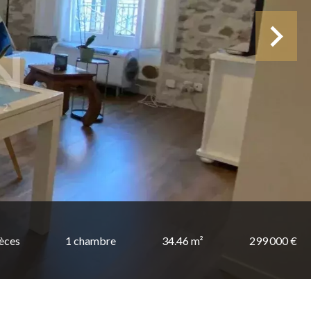
ièces
1 chambre
34.46 m²
299 000 €