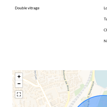
Double vitrage
L
T
C
N
+
−