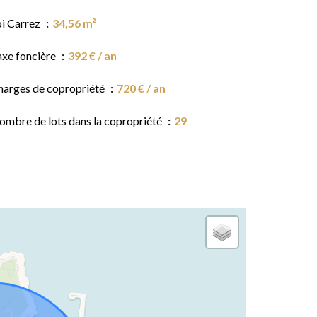
oi Carrez
34,56 m²
axe foncière
392 € / an
harges de copropriété
720 € / an
ombre de lots dans la copropriété
29