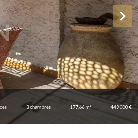
èces
3 chambres
177.66 m²
449 000 €