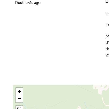
Double vitrage
H
L
T
M
d'
de
2
+
−